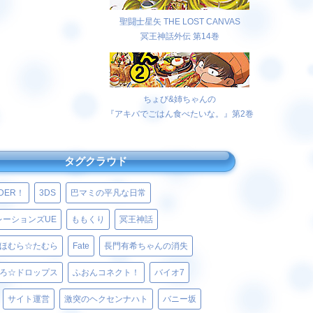
聖闘士星矢 THE LOST CANVAS
冥王神話外伝 第14巻
ちょび&姉ちゃんの
『アキバでごはん食べたいな。』第2巻
タグクラウド
LDER！
3DS
巴マミの平凡な日常
レーションズUE
ももくり
冥王神話
ほむら☆たむら
Fate
長門有希ちゃんの消失
ろ☆ドロップス
ふおんコネクト！
バイオ7
サイト運営
激突のヘクセンナハト
バニー坂