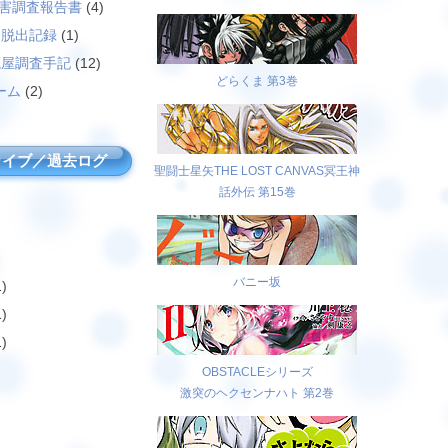
災害調査報告書
(4)
島脱出記録
(1)
廃屋調査手記
(12)
どらくま 第3巻
ーム
(2)
カイブ／過去ログ
聖闘士星矢THE LOST CANVAS冥王神
話外伝 第15巻
バニー坂
)
)
)
OBSTACLEシリーズ
激突のヘクセンナハト 第2巻