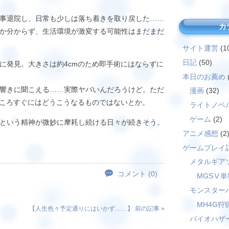
事退院し、日常も少しは落ち着きを取り戻した……
カ
か分からず、生活環境が激変する可能性はまだまだ
サイト運営
(1
日記
(50)
発見。大きさは約4cmのため即手術にはならずに
本日のお薦め
響きに聞こえる……実際ヤバいんだろうけど。ただ
漫画
(32)
ところすぐにはどうこうなるものではないとか。
ライトノベ
ゲーム
(2)
という精神が微妙に摩耗し続ける日々が続きそう。
アニメ感想
(2
ゲームプレイ
メタルギア
コメント (0)
MGSⅤ単
モンスター
MH4G狩
【
人生色々予定通りにはいかず……
】 前の記事 »
バイオハザ