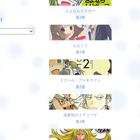
さよならトリガー
第3巻
)
ももくり
第2巻
スクール・アーキテクト
第2巻
温泉街のメデューサ
第3巻