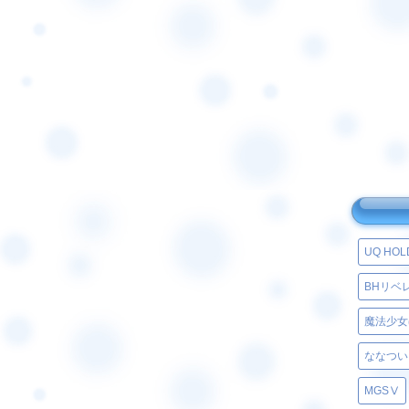
UQ HO
BHリベ
魔法少女
ななつい
MGSⅤ