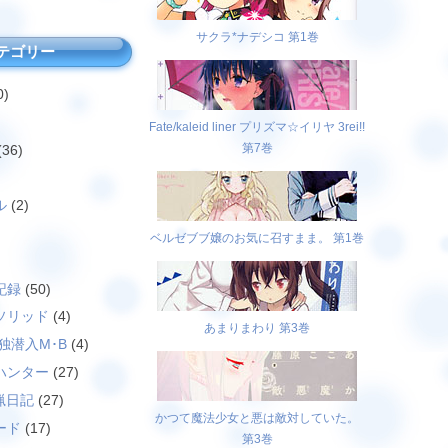
サクラ*ナデシコ 第1巻
テゴリー
0)
Fate/kaleid liner プリズマ☆イリヤ 3rei!!
第7巻
(36)
ル
(2)
ベルゼブブ嬢のお気に召すまま。 第1巻
)
記録
(50)
ソリッド
(4)
あまりまわり 第3巻
独潜入M･B
(4)
ハンター
(27)
猟日記
(27)
かつて魔法少女と悪は敵対していた。
ード
(17)
第3巻