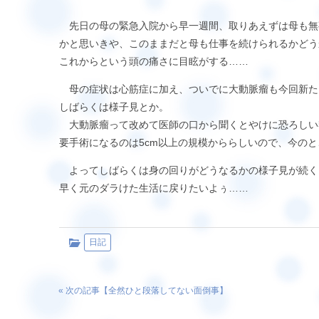
先日の母の緊急入院から早一週間、取りあえずは母も無
かと思いきや、このままだと母も仕事を続けられるかどう
これからという頭の痛さに目眩がする……
母の症状は心筋症に加え、ついでに大動脈瘤も今回新たに
しばらくは様子見とか。
大動脈瘤って改めて医師の口から聞くとやけに恐ろしい
要手術になるのは5cm以上の規模かららしいので、今の
よってしばらくは身の回りがどうなるかの様子見が続く
早く元のダラけた生活に戻りたいよぅ……
日記
« 次の記事【
全然ひと段落してない面倒事
】