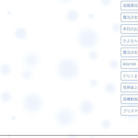
楽園通信
魔法少女
本日のお
さよなら
kiss×sis
どらくま
境界線上
高機動無
プリズマ