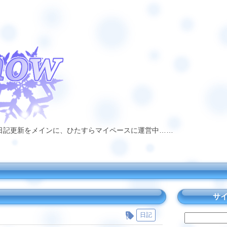
日記更新をメインに、ひたすらマイペースに運営中……
サ
日記