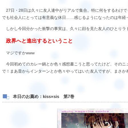
27日・28日は久々に友人連中がリアルで集合。特に何をするわけ
でも社会人にとっては有意義な休日……感じるようになったのは年経っ
しかし今回分かった衝撃の事実は、久々に顔を見た友人のひとりラ
政界へと進出するということ
マジですかwww
今回初めてのカレー鍋とか色々感想書こうと思ってたけど、そのニ
で！まあ昔からインターンとか色々やってはいた友人ですが、まさか
本日のお薦め：kiss×sis 第7巻