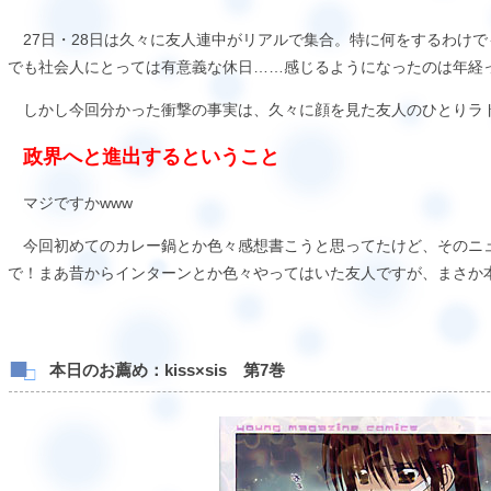
27日・28日は久々に友人連中がリアルで集合。特に何をするわけ
でも社会人にとっては有意義な休日……感じるようになったのは年経っ
しかし今回分かった衝撃の事実は、久々に顔を見た友人のひとりラ
政界へと進出するということ
マジですかwww
今回初めてのカレー鍋とか色々感想書こうと思ってたけど、そのニ
で！まあ昔からインターンとか色々やってはいた友人ですが、まさか
本日のお薦め：kiss×sis 第7巻