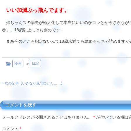
いい加減ぶっ飛んでます。
姉ちゃんズの暴走が極大化して本当にいいのかコレとか今さらながら思わざ
巻」、18歳以上にはお薦めです！
まあ今のところ指定ないんで18歳未満でも読めるっちゃ読めますがw
漫画
日記
<
« 次の記事【
いきなり風邪ひいた……
】
コメントを残す
メールアドレスが公開されることはありません。
*
が付いている欄は
コメント
*