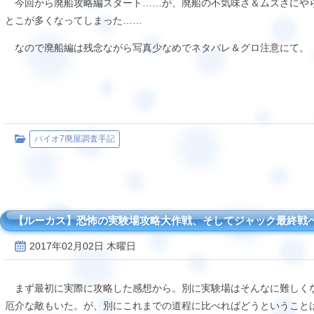
今回から廃船攻略編スタート……が、廃船の不気味さ＆ムズさにや
とこが多くなってしまった……
なので廃船編は残念ながら写真少なめでネタバレ＆グロ注意にて。
バイオ7廃屋調査手記
【ルーカス】恐怖の実験場攻略大作戦、そしてジャック最終戦
2017年02月02日 木曜日
まず最初に実際に攻略した感想から。別に実験場はそんなに難しく
厄介な敵もいた。が、別にこれまでの道程に比べればどうということ