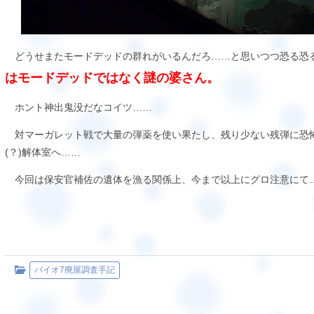
どうせまたモードデッドの群れがいるんだろ……と思いつつ恐る恐
はモードデッドではなく謎の婆さん。
ホント神出鬼没だなコイツ……
対マーガレット戦で大量の弾薬を使い果たし、残り少ない残弾に恐
(？)解体室へ……
今回は保安官補佐の遺体を漁る関係上、今まで以上にグロ注意にて
バイオ7廃屋調査手記