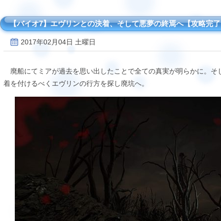
【バイオ7】エヴリンとの決着、そして悪夢の終焉へ【攻略完了
2017年02月04日 土曜日
廃船にてミアが過去を思い出したことで全ての真実が明らかに。そ
着を付けるべくエヴリンの行方を探し廃坑へ。