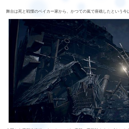
舞台は死と戦慄のベイカー家から、かつての嵐で座礁したという今