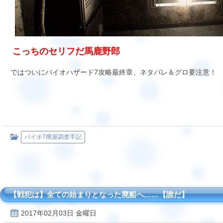
こっちのセリフだ馬鹿野郎
ではついにバイオハザード7攻略最終章、ネタバレ＆グロ要注意！
バイオ7廃屋調査手記
【戦犯は】全ての始まりとなった廃船へ……【誰だ】
2017年02月03日 金曜日