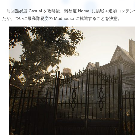
前回難易度 Casual を攻略後、難易度 Nomal に挑戦＋追加コンテンツの 
たが、ついに最高難易度の Madhouse に挑戦することを決意。