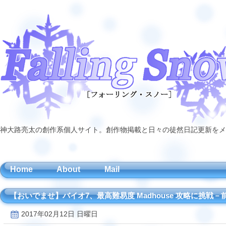
神大路亮太の創作系個人サイト。創作物掲載と日々の徒然日記更新をメ
Home
About
Mail
【おいでませ】バイオ7、最高難易度 Madhouse 攻略に挑戦
2017年02月12日 日曜日