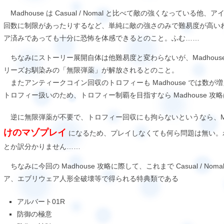
Madhouse は Casual / Nomal と比べて敵の強くなってい
回数に制限があったりするなど、単純に敵の強さのみで難易度が高いわけでない
ア済みであっても十分に恐怖を体感できるとのこと。ふむ……
ちなみにストーリー展開自体は他難易度と変わらないが、Madhous
リーズお馴染みの「無限弾薬」が解放されるとのこと。
またアンティークコイン回収のトロフィーも Madhouse では数が増えている
トロフィー扱いのため、トロフィー制覇を目指すなら Madhouse 攻
逆に無限弾薬が不要で、トロフィー回収にも拘らないというなら、Mad
けのマゾプレイ
になるため、プレイしなくても何ら問題は無い。
とか訳分かりません……
ちなみに今回の Madhouse 攻略に際して、これまで Casual / N
ア、エブリウェア人形全破壊等で得られる特典類である
アルバート01R
防御の極意