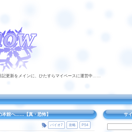
日記更新をメインに、ひたすらマイペースに運営中……
の本館へ……【真・恐怖】
サ
バイオ7
攻略
PS4