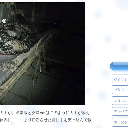
ひよりす
プリズマ
ななつい
アキバで
ギが。通常版とグロVerはこのようにカギが添え
体内に……つまり切断させた首に手を突っ込んで抜
本日のお