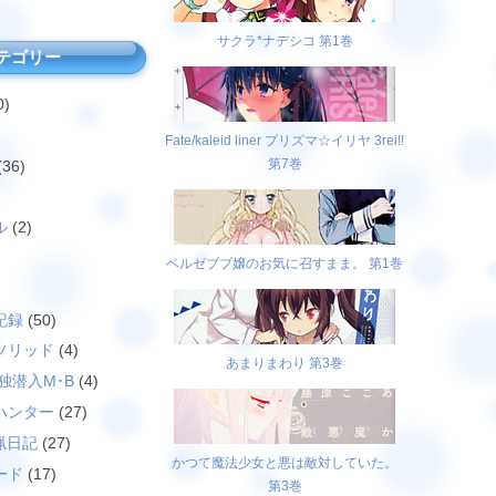
サクラ*ナデシコ 第1巻
テゴリー
0)
Fate/kaleid liner プリズマ☆イリヤ 3rei!!
第7巻
(36)
ル
(2)
ベルゼブブ嬢のお気に召すまま。 第1巻
)
記録
(50)
ソリッド
(4)
あまりまわり 第3巻
独潜入M･B
(4)
ハンター
(27)
猟日記
(27)
かつて魔法少女と悪は敵対していた。
ード
(17)
第3巻