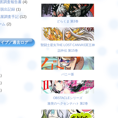
災害調査報告書
(4)
島脱出記録
(1)
廃屋調査手記
(12)
どらくま 第3巻
ーム
(2)
カイブ／過去ログ
聖闘士星矢THE LOST CANVAS冥王神
話外伝 第15巻
バニー坂
)
)
)
OBSTACLEシリーズ
激突のヘクセンナハト 第2巻