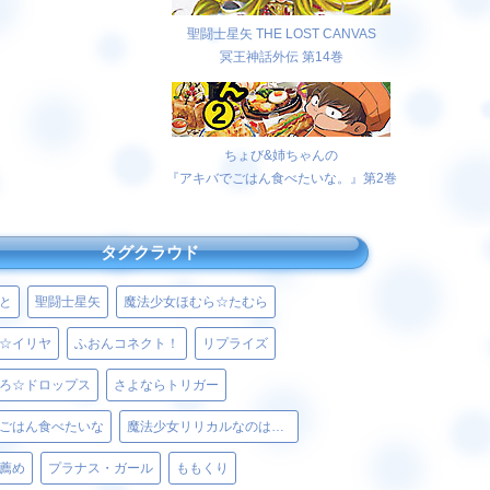
聖闘士星矢 THE LOST CANVAS
冥王神話外伝 第14巻
ちょび&姉ちゃんの
『アキバでごはん食べたいな。』第2巻
タグクラウド
と
聖闘士星矢
魔法少女ほむら☆たむら
☆イリヤ
ふおんコネクト！
リプライズ
ろ☆ドロップス
さよならトリガー
ごはん食べたいな
魔法少女リリカルなのはViVid
薦め
プラナス・ガール
ももくり