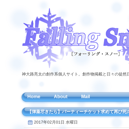
神大路亮太の創作系個人サイト。創作物掲載と日々の徒然
Home
About
Mail
【弾薬尽きたら】パーティーチケット求めて再び死
2017年02月01日 水曜日