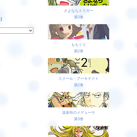
さよならトリガー
第3巻
)
ももくり
第2巻
スクール・アーキテクト
第2巻
温泉街のメデューサ
第3巻