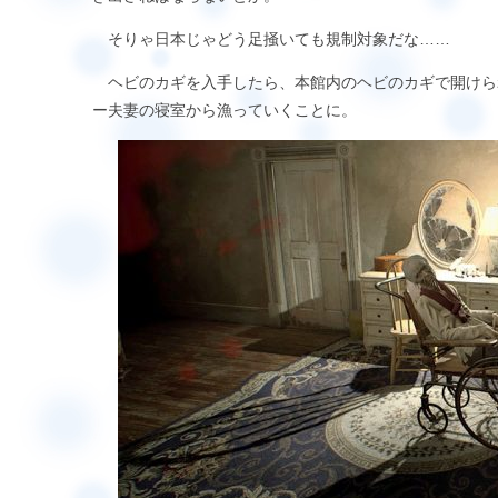
そりゃ日本じゃどう足掻いても規制対象だな……
ヘビのカギを入手したら、本館内のヘビのカギで開けら
ー夫妻の寝室から漁っていくことに。