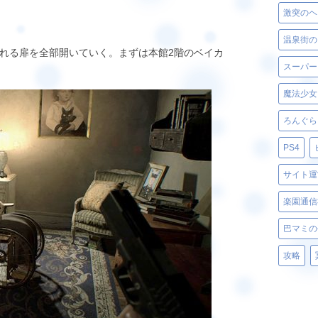
激突のヘ
温泉街の
れる扉を全部開いていく。まずは本館2階のベイカ
スーパー
魔法少女
ろんぐら
PS4
サイト運
楽園通信
巴マミの
攻略