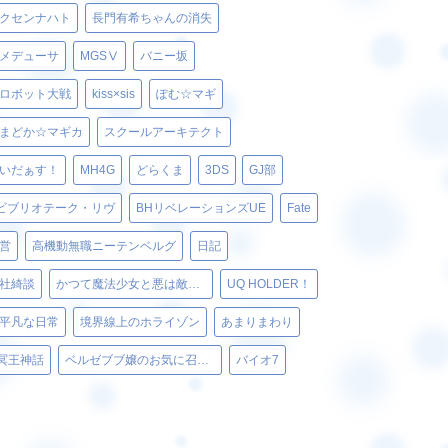
クセンナハト
長門有希ちゃんの消失
メデューサ
MGSⅤ
バニー坂
ロボット大戦
kiss×sis
ぽむ☆マギ
まどか☆マギカ
スクールアーキテクト
いだぁす！
MH4G
どらくま
3DS
GJ部
ビブリオテーク・リヴ
BHリベレーションズUE
Fate
営
高機動無職ニーテンベルグ
日記
社綺談
かつて魔法少女と悪は敵対していた。
UQ HOLDER！
平凡な日常
境界線上のホライゾン
あまりまわり
冥王神話
ベルゼブブ嬢のお気に召すまま。
バイオ7