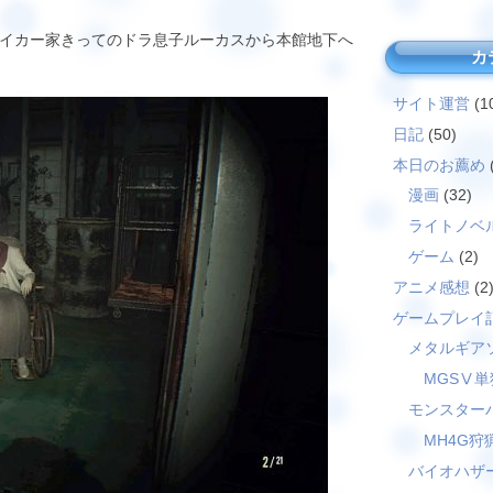
イカー家きってのドラ息子ルーカスから本館地下へ
カ
サイト運営
(1
日記
(50)
本日のお薦め
漫画
(32)
ライトノベ
ゲーム
(2)
アニメ感想
(2
ゲームプレイ
メタルギア
MGSⅤ単
モンスター
MH4G狩
バイオハザ