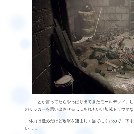
……とか言ってたらやっぱり出てきたモールデッド。し
のリッカーを思い出させる……あれもいい加減トラウマな
体力は低めだけど攻撃を凄まじく当てにくいので、下手
い……