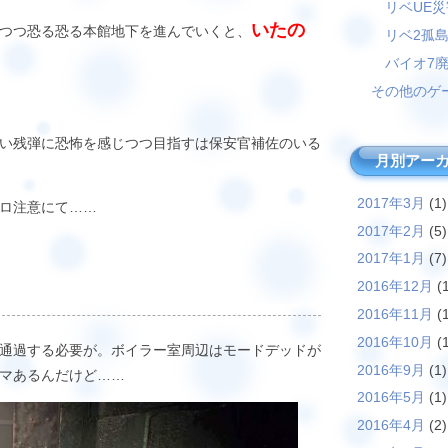
リベUE
いたの
つつ恐る恐る本館地下を進んでいくと、
リベ2孤
バイオ7
その他のゲ
い残弾に恐怖を感じつつ目指すは保安官補佐のいる
月別アー
2017年3月
(1)
ロ注意にて……
2017年2月
(5)
2017年1月
(7)
2016年12月
(1
2016年11月
(1
2016年10月
(1
通過する必要が。ボイラー室周辺はモードデッドが
2016年9月
(1)
マあるんだけど……
2016年5月
(1)
2016年4月
(2)