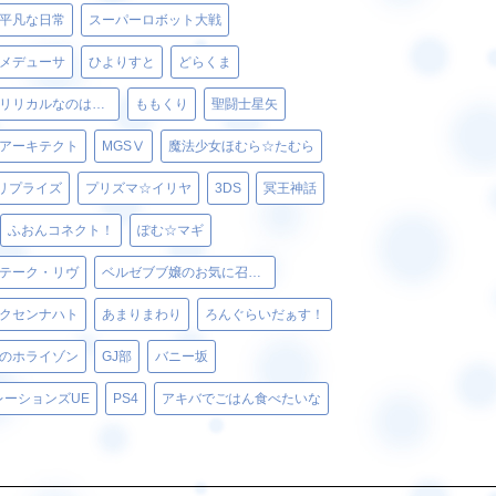
平凡な日常
スーパーロボット大戦
メデューサ
ひよりすと
どらくま
魔法少女リリカルなのはViVid
ももくり
聖闘士星矢
アーキテクト
MGSⅤ
魔法少女ほむら☆たむら
リプライズ
プリズマ☆イリヤ
3DS
冥王神話
ふおんコネクト！
ぽむ☆マギ
テーク・リヴ
ベルゼブブ嬢のお気に召すまま。
クセンナハト
あまりまわり
ろんぐらいだぁす！
のホライゾン
GJ部
バニー坂
レーションズUE
PS4
アキバでごはん食べたいな