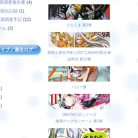
災害調査報告書
(4)
島脱出記録
(1)
廃屋調査手記
(12)
どらくま 第3巻
ーム
(2)
カイブ／過去ログ
聖闘士星矢THE LOST CANVAS冥王神
話外伝 第15巻
バニー坂
)
)
)
OBSTACLEシリーズ
激突のヘクセンナハト 第2巻