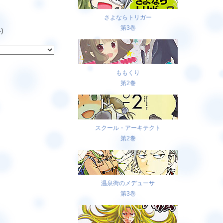
さよならトリガー
第3巻
)
ももくり
第2巻
スクール・アーキテクト
第2巻
温泉街のメデューサ
第3巻