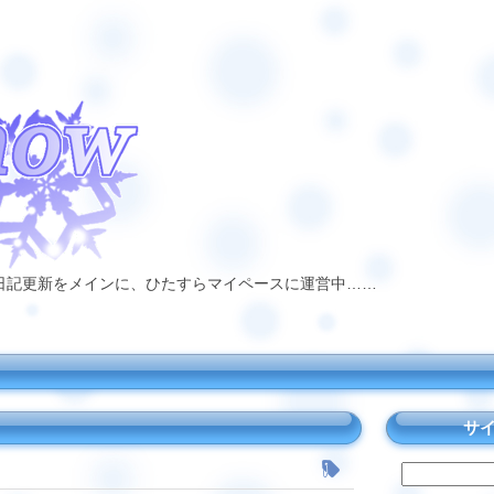
日記更新をメインに、ひたすらマイペースに運営中……
サ