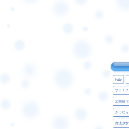
Fate
プラナス
楽園通信
さよなら
魔法少女