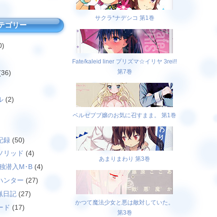
サクラ*ナデシコ 第1巻
テゴリー
0)
Fate/kaleid liner プリズマ☆イリヤ 3rei!!
第7巻
(36)
ル
(2)
ベルゼブブ嬢のお気に召すまま。 第1巻
)
記録
(50)
ソリッド
(4)
あまりまわり 第3巻
独潜入M･B
(4)
ハンター
(27)
猟日記
(27)
かつて魔法少女と悪は敵対していた。
ード
(17)
第3巻