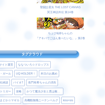
聖闘士星矢 THE LOST CANVAS
冥王神話外伝 第14巻
ちょび&姉ちゃんの
『アキバでごはん食べたいな。』第2巻
タグクラウド
サイト運営
ななついろ☆ドロップス
・ガール
UQ HOLDER！
本日のお薦め
社綺談
バイオ7
長門有希ちゃんの消失
トリガー
攻略
かつて魔法少女と悪は敵対していた。
まどか☆マギカ
高機動無職ニーテンベルグ
kiss×sis