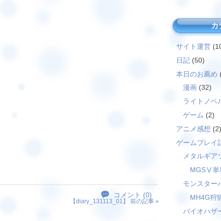
カ
サイト運営
(1
日記
(50)
本日のお薦め
漫画
(32)
ライトノベ
ゲーム
(2)
アニメ感想
(2
ゲームプレイ
メタルギア
MGSⅤ単
モンスター
コメント (0)
MH4G狩
【
diary_131113_01
】 前の記事 »
バイオハザ