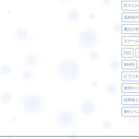
巴マミの
温泉街の
スクール
日記
MH4G
ビブリオ
激突のヘ
境界線上
BHリベ