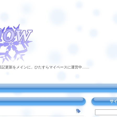
日記更新をメインに、ひたすらマイペースに運営中……
サ