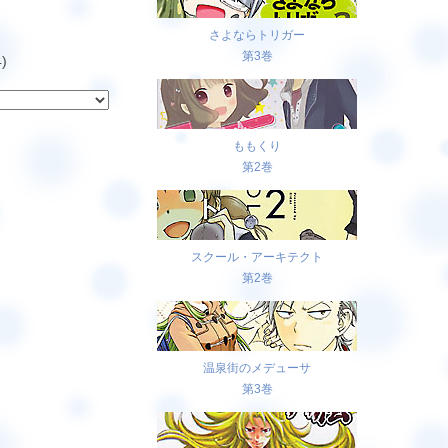
さよならトリガー
第3巻
)
ももくり
第2巻
スクール・アーキテクト
第2巻
温泉街のメデューサ
第3巻