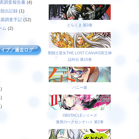
災害調査報告書
(4)
島脱出記録
(1)
廃屋調査手記
(12)
どらくま 第3巻
ーム
(2)
カイブ／過去ログ
聖闘士星矢THE LOST CANVAS冥王神
話外伝 第15巻
バニー坂
)
)
)
OBSTACLEシリーズ
激突のヘクセンナハト 第2巻