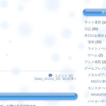
カ
サイト運営
(1
日記
(50)
本日のお薦め
漫画
(32)
ライトノベ
ゲーム
(2)
アニメ感想
(2
ゲームプレイ
メタルギア
コメント (0)
【
diary_141012_19
】 前の記事 »
MGSⅤ単
モンスター
MH4G狩
バイオハザ