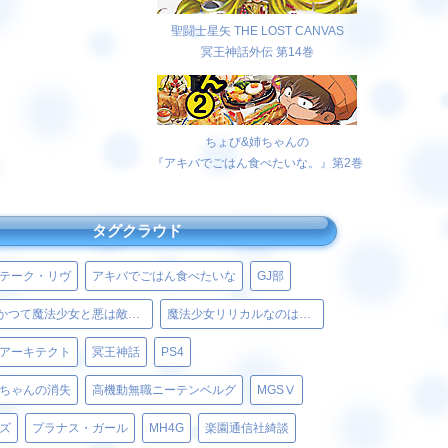
聖闘士星矢 THE LOST CANVAS
冥王神話外伝 第14巻
ちょび&姉ちゃんの
『アキバでごはん食べたいな。』第2巻
タグクラウド
テーク・リヴ
アキバでごはん食べたいな
GJ部
かつて魔法少女と悪は敵対していた。
魔法少女リリカルなのはViVid
アーキテクト
冥王神話
PS4
ちゃんの消失
高機動無職ニーテンベルグ
MGSⅤ
ズ
プラナス・ガール
MH4G
楽園通信社綺談