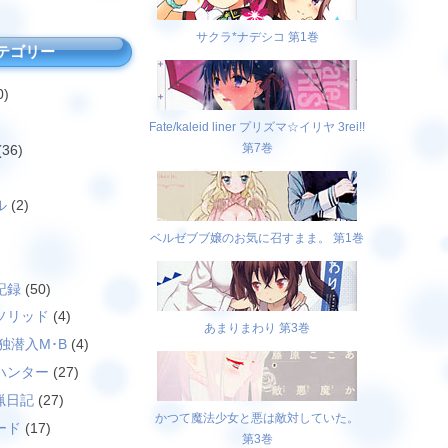
サクラ*ナデシコ 第1巻
テゴリー
0)
Fate/kaleid liner プリズマ☆イリヤ 3rei!!
第7巻
(36)
ル
(2)
ベルゼブブ嬢のお気に召すまま。 第1巻
)
記録
(50)
ソリッド
(4)
あまりまわり 第3巻
独潜入M･B
(4)
ハンター
(27)
猟日記
(27)
かつて魔法少女と悪は敵対していた。
ード
(17)
第3巻