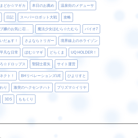
まどか☆マギカ
本日のお薦め
温泉街のメデューサ
日記
スーパーロボット大戦
攻略
ベルゼブブ嬢のお気に召すまま。
魔法少女ほむら☆たむら
バイオ7
いだぁす！
さよならトリガー
境界線上のホライゾン
平凡な日常
ぽむ☆マギ
どらくま
UQ HOLDER！
ろ☆ドロップス
聖闘士星矢
サイト運営
ネクト！
BHリベレーションズUE
ひよりすと
わり
激突のヘクセンナハト
プリズマ☆イリヤ
3DS
ももくり
.