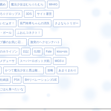
薦め
魔法少女ほむら☆たむら
MH4G
ろ☆ドロップス
3DS
サイト運営
いだぁす！
長門有希ちゃんの消失
さよならトリガー
・ガール
ふおんコネクト！
ベルゼブブ嬢のお気に召すまま。
激突のヘクセンナハト
のホライゾン
日記
GJ部
Fate
kiss×sis
メデューサ
スーパーロボット大戦
MGSⅤ
かつて魔法少女と悪は敵対していた。
攻略
あまりまわり
社綺談
PS4
BHリベレーションズUE
ごはん食べたいな