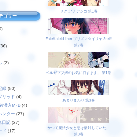
サクラ*ナデシコ 第1巻
テゴリー
0)
Fate/kaleid liner プリズマ☆イリヤ 3rei!!
第7巻
(36)
ル
(2)
ベルゼブブ嬢のお気に召すまま。 第1巻
)
記録
(50)
ソリッド
(4)
あまりまわり 第3巻
独潜入M･B
(4)
ハンター
(27)
猟日記
(27)
かつて魔法少女と悪は敵対していた。
ード
(17)
第3巻