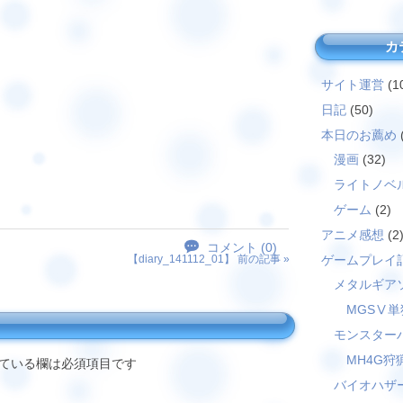
カ
サイト運営
(1
日記
(50)
本日のお薦め
漫画
(32)
ライトノベ
ゲーム
(2)
アニメ感想
(2
コメント (0)
ゲームプレイ
【
diary_141112_01
】 前の記事 »
メタルギア
MGSⅤ単
モンスター
MH4G狩
ている欄は必須項目です
バイオハザ