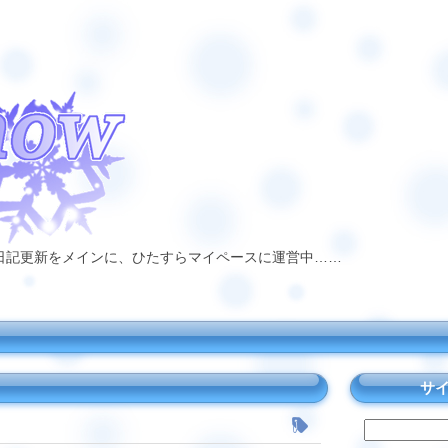
日記更新をメインに、ひたすらマイペースに運営中……
サ