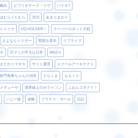
薦め
ビブリオテーク・リヴ
バイオ7
ほむら☆たむら
3DS
あまりまわり
☆イリヤ
UQ HOLDER！
スーパーロボット大戦
さよならトリガー
聖闘士星矢
リプライズ
ギ
巴マミの平凡な日常
MGSⅤ
まどか☆マギカ
サイト運営
スクールアーキテクト
長門有希ちゃんの消失
どらくま
ももくり
メデューサ
境界線上のホライゾン
ふおんコネクト！
バニー坂
攻略
プラナス・ガール
日記
.