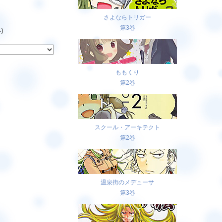
さよならトリガー
第3巻
)
ももくり
第2巻
スクール・アーキテクト
第2巻
温泉街のメデューサ
第3巻