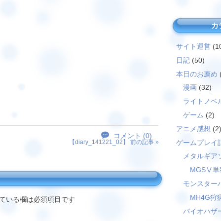
カ
サイト運営
(1
日記
(50)
本日のお薦め
漫画
(32)
ライトノベ
ゲーム
(2)
アニメ感想
(2
コメント (0)
ゲームプレイ
【
diary_141221_02
】 前の記事 »
メタルギア
MGSⅤ単
モンスター
MH4G狩
ている欄は必須項目です
バイオハザ