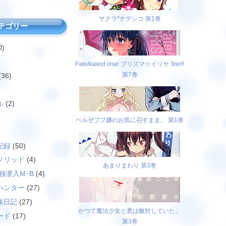
サクラ*ナデシコ 第1巻
テゴリー
0)
Fate/kaleid liner プリズマ☆イリヤ 3rei!!
第7巻
(36)
ル
(2)
ベルゼブブ嬢のお気に召すまま。 第1巻
)
記録
(50)
ソリッド
(4)
あまりまわり 第3巻
独潜入M･B
(4)
ハンター
(27)
猟日記
(27)
かつて魔法少女と悪は敵対していた。
ード
(17)
第3巻