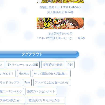
聖闘士星矢 THE LOST CANVAS
冥王神話外伝 第14巻
ちょび&姉ちゃんの
『アキバでごはん食べたいな。』第2巻
タグクラウド
と
BHリベレーションズUE
楽園通信社綺談
PS4
いだぁす！
kiss×sis
かつて魔法少女と悪は敵対していた。
ろ☆ドロップス
Fate
アキバでごはん食べたいな
職ニーテンベルグ
激突のヘクセンナハト
ベルゼブブ嬢のお気に召すまま。
魔法少女リリカルなのはViVid