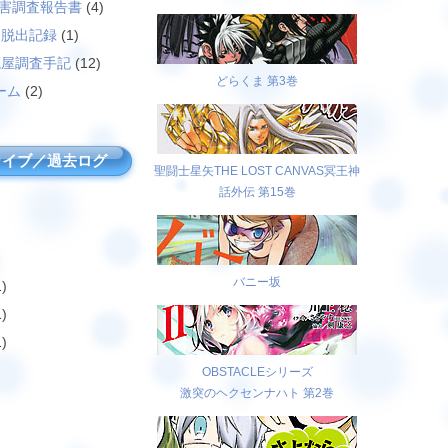
災害調査報告書
(4)
島脱出記録
(1)
廃屋調査手記
(12)
どらくま 第3巻
ーム
(2)
カイブ／過去ログ
聖闘士星矢THE LOST CANVAS冥王神
話外伝 第15巻
バニー坂
)
)
)
OBSTACLEシリーズ
激突のヘクセンナハト 第2巻