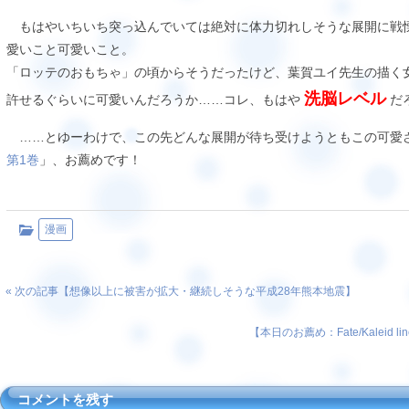
もはやいちいち突っ込んでいては絶対に体力切れしそうな展開に戦
愛いこと可愛いこと。
「ロッテのおもちゃ」の頃からそうだったけど、葉賀ユイ先生の描く
洗脳レベル
許せるぐらいに可愛いんだろうか……コレ、もはや
だろ
……とゆーわけで、この先どんな展開が待ち受けようともこの可愛
第1巻
」、お薦めです！
漫画
« 次の記事【
想像以上に被害が拡大・継続しそうな平成28年熊本地震
】
【
本日のお薦め：Fate/Kaleid li
コメントを残す