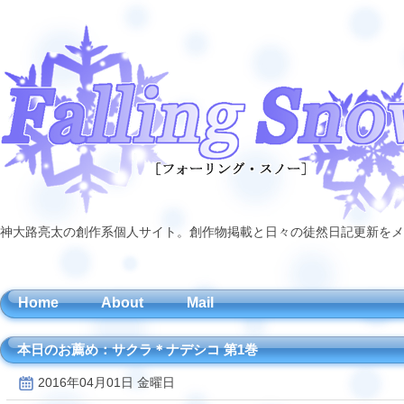
神大路亮太の創作系個人サイト。創作物掲載と日々の徒然日記更新をメ
Home
About
Mail
本日のお薦め：サクラ＊ナデシコ 第1巻
2016年04月01日 金曜日