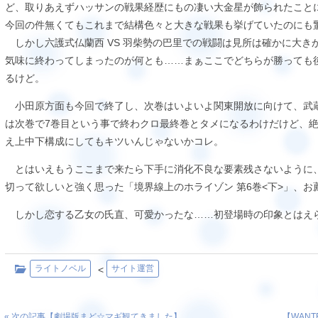
ど、取りあえずハッサンの戦果経歴にもの凄い大金星が飾られたことに
今回の件無くてもこれまで結構色々と大きな戦果も挙げていたのにも驚
しかし六護式仏蘭西 VS 羽柴勢の巴里での戦闘は見所は確かに大き
気味に終わってしまったのが何とも……まぁここでどちらが勝っても
るけど。
小田原方面も今回で終了し、次巻はいよいよ関東開放に向けて、武
は次巻で7巻目という事で終わクロ最終巻とタメになるわけだけど、絶
え上中下構成にしてもキツいんじゃないかコレ。
とはいえもうここまで来たら下手に消化不良な要素残さないように
切って欲しいと強く思った「境界線上のホライゾン 第6巻<下>」、お
しかし恋する乙女の氏直、可愛かったな……初登場時の印象とはえら
ライトノベル
サイト運営
<
« 次の記事【
劇場版まど☆マギ観てきました
】
【
WAN