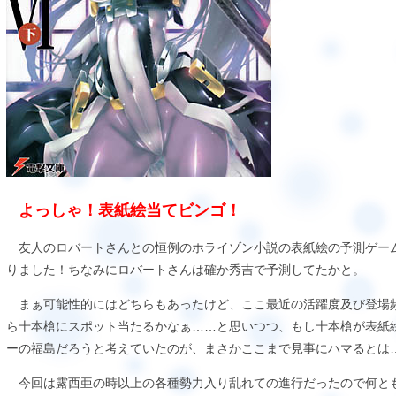
よっしゃ！表紙絵当てビンゴ！
友人のロバートさんとの恒例のホライゾン小説の表紙絵の予測ゲー
りました！ちなみにロバートさんは確か秀吉で予測してたかと。
まぁ可能性的にはどちらもあったけど、ここ最近の活躍度及び登場
ら十本槍にスポット当たるかなぁ……と思いつつ、もし十本槍が表紙
ーの福島だろうと考えていたのが、まさかここまで見事にハマるとは
今回は露西亜の時以上の各種勢力入り乱れての進行だったので何と