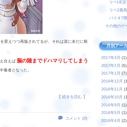
リベUE
リベ2孤
バイオ7
その他のゲ
社を変えつつ再版されてるが、それは逆に未だに根
月別アー
2017年3月
(1)
脳の随までドハマリしてしまう
さえ合えば
2017年2月
(5)
中毒者となった。
2017年1月
(7)
2016年12月
(1
2016年11月
(1
【 続きを読む 】
2016年10月
(1
2016年9月
(1)
2016年5月
(1)
コメント (0)
2016年4月
(2)