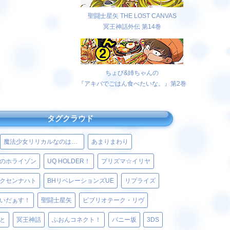
聖闘士星矢 THE LOST CANVAS
冥王神話外伝 第14巻
ちょび&姉ちゃんの
『アキバでごはん食べたいな。』第2巻
タグクラウド
魔法少女リリカルなのはViVid
あまりまわり
のホライゾン
UQ HOLDER！
プリズマ☆イリヤ
クセンナハト
BHリベレーションズUE
リプライズ
いだぁす！
聖闘士星矢
ビブリオテーク・リヴ
と
冥王神話
ふおんコネクト！
バニー坂
3DS