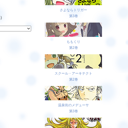
さよならトリガー
第3巻
)
ももくり
第2巻
スクール・アーキテクト
第2巻
温泉街のメデューサ
第3巻