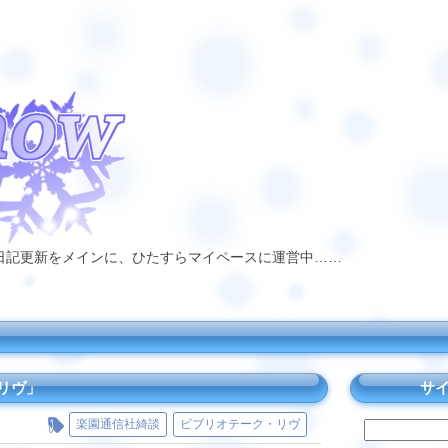
日記更新をメインに、ひたすらマイペースに運営中……
リヴ」
サ
楽園通信社綺談
ビブリオテーク・リヴ