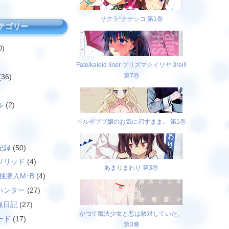
サクラ*ナデシコ 第1巻
テゴリー
0)
Fate/kaleid liner プリズマ☆イリヤ 3rei!!
第7巻
(36)
ル
(2)
ベルゼブブ嬢のお気に召すまま。 第1巻
)
記録
(50)
ソリッド
(4)
あまりまわり 第3巻
独潜入M･B
(4)
ハンター
(27)
猟日記
(27)
かつて魔法少女と悪は敵対していた。
ード
(17)
第3巻