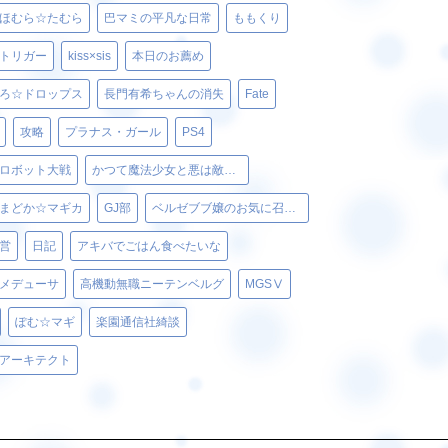
ほむら☆たむら
巴マミの平凡な日常
ももくり
トリガー
kiss×sis
本日のお薦め
ろ☆ドロップス
長門有希ちゃんの消失
Fate
攻略
プラナス・ガール
PS4
ロボット大戦
かつて魔法少女と悪は敵対していた。
まどか☆マギカ
GJ部
ベルゼブブ嬢のお気に召すまま。
営
日記
アキバでごはん食べたいな
メデューサ
高機動無職ニーテンベルグ
MGSⅤ
ぽむ☆マギ
楽園通信社綺談
アーキテクト