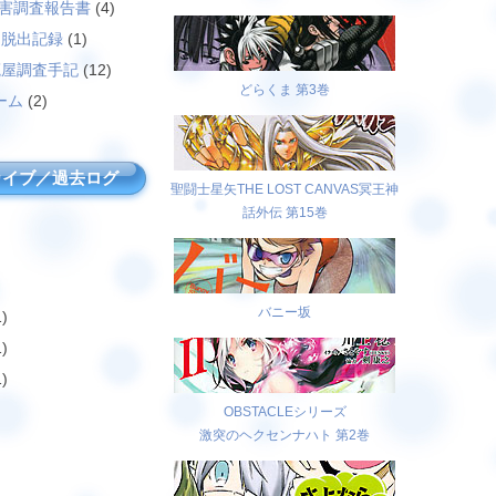
災害調査報告書
(4)
島脱出記録
(1)
廃屋調査手記
(12)
どらくま 第3巻
ーム
(2)
カイブ／過去ログ
聖闘士星矢THE LOST CANVAS冥王神
話外伝 第15巻
バニー坂
)
)
)
OBSTACLEシリーズ
激突のヘクセンナハト 第2巻