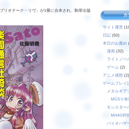
ブリオテーク・リヴ」が1冊に合本され、駒草出版
カ
サイト運営
(1
日記
(50)
本日のお薦め
漫画
(32)
ライトノベ
ゲーム
(2)
アニメ感想
(2
ゲームプレイ
メタルギア
MGSⅤ単
モンスター
MH4G狩
バイオハザ