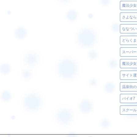
魔法少女
さよなら
ななつい
どらくま
スーパー
魔法少女
サイト運
温泉街の
バイオ7
スクール