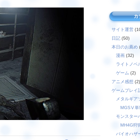
カ
サイト運営
(1
日記
(50)
本日のお薦め
漫画
(32)
ライトノベ
ゲーム
(2)
アニメ感想
(2
ゲームプレイ
メタルギア
MGSⅤ単
モンスター
MH4G狩
バイオハザ