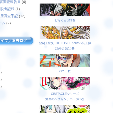
災害調査報告書
(4)
島脱出記録
(1)
廃屋調査手記
(12)
どらくま 第3巻
ーム
(2)
カイブ／過去ログ
聖闘士星矢THE LOST CANVAS冥王神
話外伝 第15巻
バニー坂
)
)
)
OBSTACLEシリーズ
激突のヘクセンナハト 第2巻