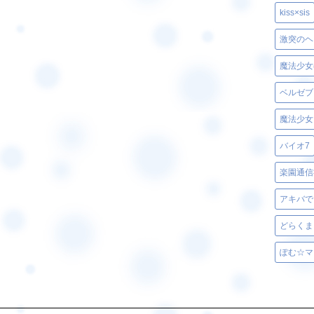
kiss×sis
激突のヘ
魔法少女
魔法少女
バイオ7
楽園通信
アキバで
どらくま
ぽむ☆マ