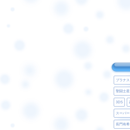
プラナス
聖闘士星
3DS
スーパー
長門有希