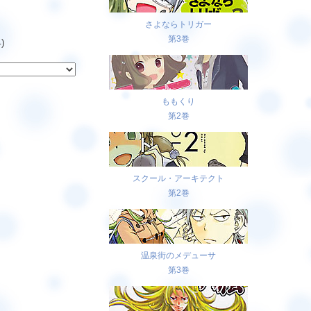
さよならトリガー
第3巻
)
ももくり
第2巻
スクール・アーキテクト
第2巻
温泉街のメデューサ
第3巻