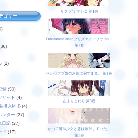
サクラ*ナデシコ 第1巻
テゴリー
0)
Fate/kaleid liner プリズマ☆イリヤ 3rei!!
第7巻
(36)
ル
(2)
ベルゼブブ嬢のお気に召すまま。 第1巻
)
記録
(50)
ソリッド
(4)
あまりまわり 第3巻
独潜入M･B
(4)
ハンター
(27)
猟日記
(27)
かつて魔法少女と悪は敵対していた。
ード
(17)
第3巻