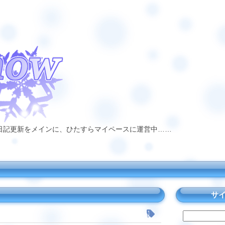
日記更新をメインに、ひたすらマイペースに運営中……
サ