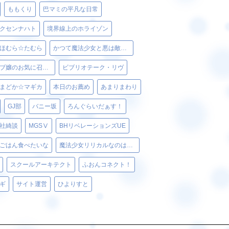
ももくり
巴マミの平凡な日常
クセンナハト
境界線上のホライゾン
ほむら☆たむら
かつて魔法少女と悪は敵対していた。
ベルゼブブ嬢のお気に召すまま。
ビブリオテーク・リヴ
まどか☆マギカ
本日のお薦め
あまりまわり
GJ部
バニー坂
ろんぐらいだぁす！
社綺談
MGSⅤ
BHリベレーションズUE
ごはん食べたいな
魔法少女リリカルなのはViVid
スクールアーキテクト
ふおんコネクト！
ギ
サイト運営
ひよりすと