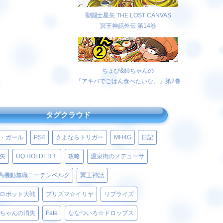
聖闘士星矢 THE LOST CANVAS
冥王神話外伝 第14巻
ちょび&姉ちゃんの
『アキバでごはん食べたいな。』第2巻
タグクラウド
・ガール
PS4
さよならトリガー
MH4G
日記
矢
UQ HOLDER！
攻略
温泉街のメデューサ
高機動無職ニーテンベルグ
冥王神話
ロボット大戦
プリズマ☆イリヤ
リプライズ
ちゃんの消失
Fate
ななついろ☆ドロップス