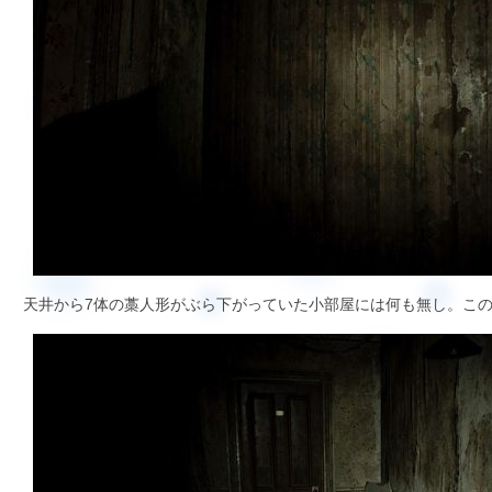
天井から7体の藁人形がぶら下がっていた小部屋には何も無し。この