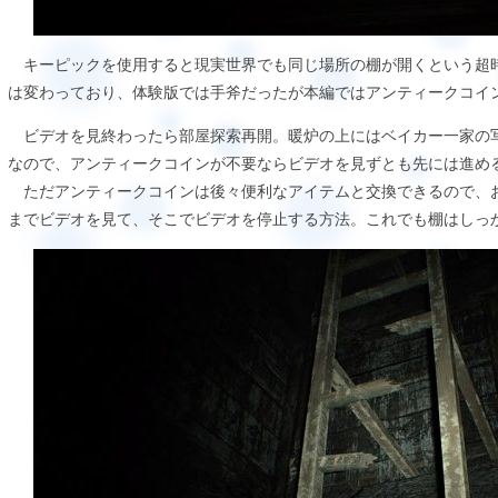
キーピックを使用すると現実世界でも同じ場所の棚が開くという超
は変わっており、体験版では手斧だったが本編ではアンティークコイ
ビデオを見終わったら部屋探索再開。暖炉の上にはベイカー一家の
なので、アンティークコインが不要ならビデオを見ずとも先には進め
ただアンティークコインは後々便利なアイテムと交換できるので、
までビデオを見て、そこでビデオを停止する方法。これでも棚はしっ