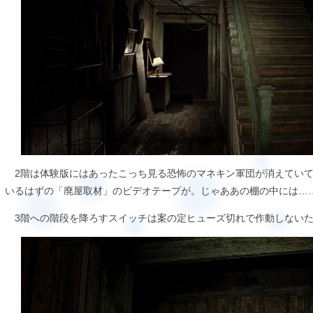
2階は体験版にはあったこっち見る恐怖のマネキン軍団が消えていて
いるはずの「廃屋取材」のビデオテープが。じゃああの棚の中には…
3階への階段を降ろすスイッチは案の定ヒューズ切れで作動しないた