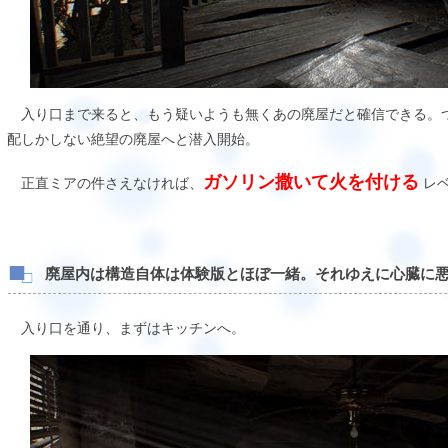
入り口まで来ると、もう疑いようも無くあの廃屋だと確信できる。
配しかしない絶望の廃屋へと潜入開始。
ガソリン撒いて火を付ける
正直ミアの件さえなければ、
レベ
廃屋内は構造自体は体験版とほぼ一緒。それゆえに心臓に
入り口を通り、まずはキッチンへ。