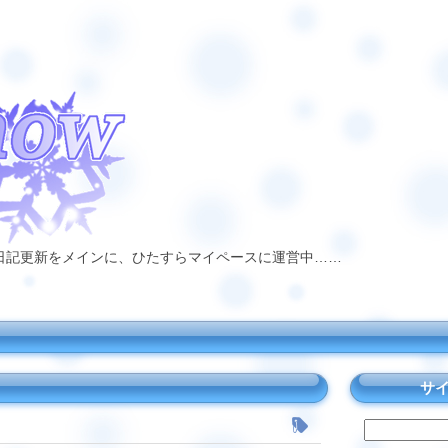
日記更新をメインに、ひたすらマイペースに運営中……
サ