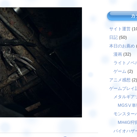
カ
サイト運営
(1
日記
(50)
本日のお薦め
漫画
(32)
ライトノベ
ゲーム
(2)
アニメ感想
(2
ゲームプレイ
メタルギア
MGSⅤ単
モンスター
MH4G狩
バイオハザ