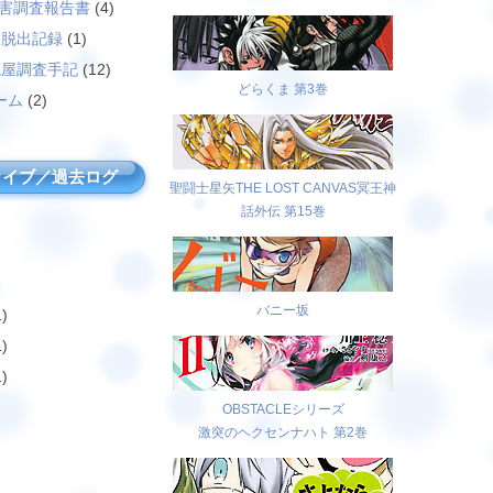
災害調査報告書
(4)
島脱出記録
(1)
廃屋調査手記
(12)
どらくま 第3巻
ーム
(2)
カイブ／過去ログ
聖闘士星矢THE LOST CANVAS冥王神
話外伝 第15巻
バニー坂
)
)
)
OBSTACLEシリーズ
激突のヘクセンナハト 第2巻