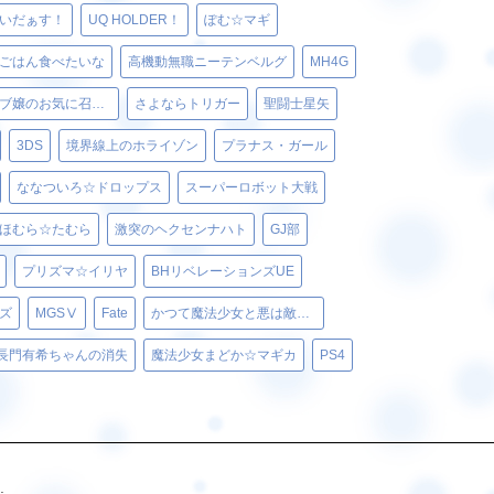
いだぁす！
UQ HOLDER！
ぽむ☆マギ
ごはん食べたいな
高機動無職ニーテンベルグ
MH4G
ベルゼブブ嬢のお気に召すまま。
さよならトリガー
聖闘士星矢
3DS
境界線上のホライゾン
プラナス・ガール
ななついろ☆ドロップス
スーパーロボット大戦
ほむら☆たむら
激突のヘクセンナハト
GJ部
プリズマ☆イリヤ
BHリベレーションズUE
ズ
MGSⅤ
Fate
かつて魔法少女と悪は敵対していた。
長門有希ちゃんの消失
魔法少女まどか☆マギカ
PS4
.