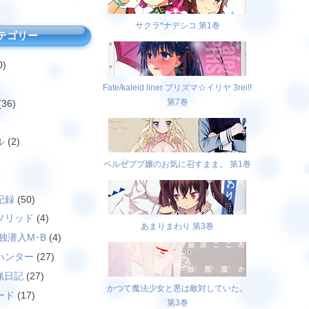
サクラ*ナデシコ 第1巻
テゴリー
0)
Fate/kaleid liner プリズマ☆イリヤ 3rei!!
第7巻
(36)
ル
(2)
ベルゼブブ嬢のお気に召すまま。 第1巻
)
記録
(50)
ソリッド
(4)
あまりまわり 第3巻
独潜入M･B
(4)
ハンター
(27)
猟日記
(27)
かつて魔法少女と悪は敵対していた。
ード
(17)
第3巻