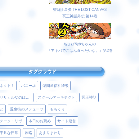
聖闘士星矢 THE LOST CANVAS
冥王神話外伝 第14巻
ちょび&姉ちゃんの
『アキバでごはん食べたいな。』第2巻
タグクラウド
ネクト！
バニー坂
楽園通信社綺談
魔法少女リリカルなのはViVid
スクールアーキテクト
冥王神話
と
温泉街のメデューサ
ももくり
テーク・リヴ
本日のお薦め
サイト運営
平凡な日常
攻略
あまりまわり