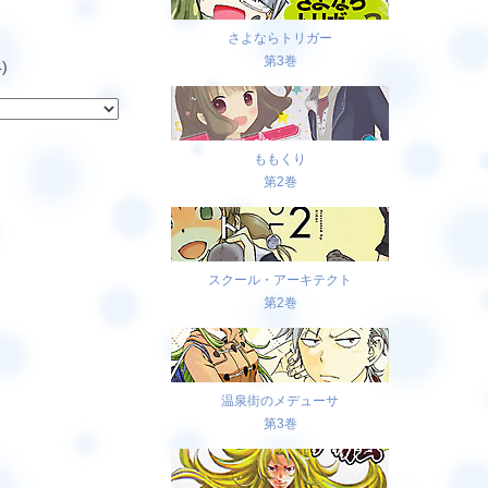
さよならトリガー
第3巻
)
ももくり
第2巻
スクール・アーキテクト
第2巻
温泉街のメデューサ
第3巻