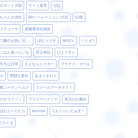
ロボット大戦
サイト運営
日記
ちゃんの消失
BHリベレーションズUE
GJ部
メデューサ
楽園通信社綺談
ベルゼブブ嬢のお気に召すまま。
ぽむ☆マギ
MGSⅤ
バイオ7
ごはん食べたいな
冥王神話
ひよりすと
平凡な日常
さよならトリガー
プラナス・ガール
ズ
聖闘士星矢
あまりまわり
職ニーテンベルグ
スクールアーキテクト
のホライゾン
プリズマ☆イリヤ
本日のお薦め
ほむら☆たむら
kiss×sis
ろんぐらいだぁす！
どらくま