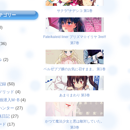
サクラ*ナデシコ 第1巻
テゴリー
0)
Fate/kaleid liner プリズマ☆イリヤ 3rei!!
第7巻
(36)
ル
(2)
ベルゼブブ嬢のお気に召すまま。 第1巻
)
記録
(50)
ソリッド
(4)
あまりまわり 第3巻
独潜入M･B
(4)
ハンター
(27)
猟日記
(27)
かつて魔法少女と悪は敵対していた。
ード
(17)
第3巻