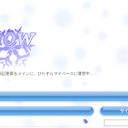
日記更新をメインに、ひたすらマイペースに運営中……
サ