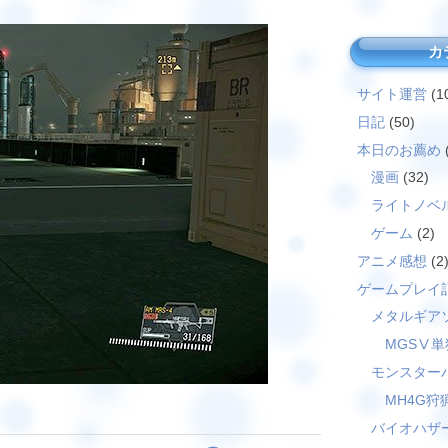
カ
サイト運営
(1
日記
(50)
本日のお薦め
漫画
(32)
ライトノベ
ゲーム
(2)
アニメ感想
(2
ゲームプレイ
メタルギア
MGSⅤ単
モンスター
MH4G狩
バイオハザ