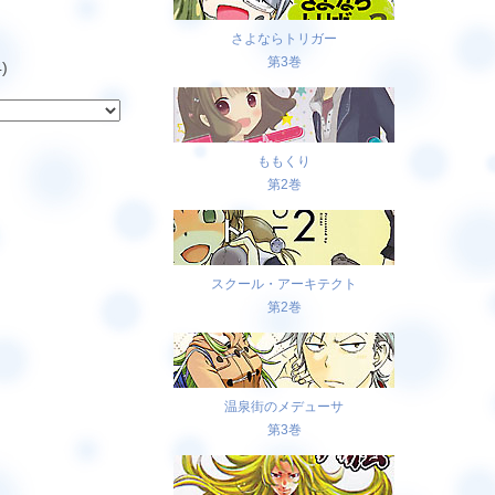
さよならトリガー
第3巻
)
ももくり
第2巻
スクール・アーキテクト
第2巻
温泉街のメデューサ
第3巻