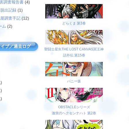
災害調査報告書
(4)
島脱出記録
(1)
廃屋調査手記
(12)
どらくま 第3巻
ーム
(2)
カイブ／過去ログ
聖闘士星矢THE LOST CANVAS冥王神
話外伝 第15巻
バニー坂
)
)
)
OBSTACLEシリーズ
激突のヘクセンナハト 第2巻