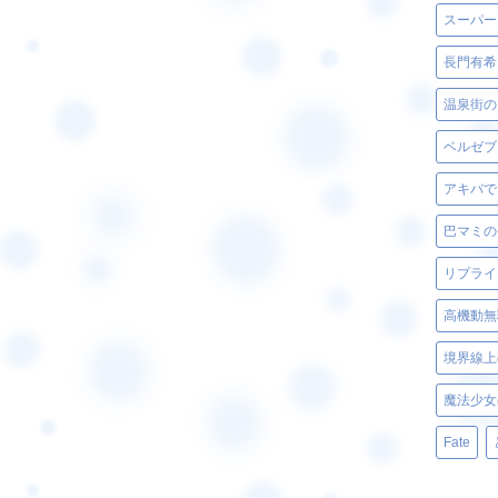
スーパー
長門有希
温泉街の
アキバで
巴マミの
リプライ
高機動無
境界線上
魔法少女
Fate