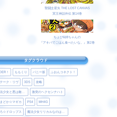
聖闘士星矢 THE LOST CANVAS
冥王神話外伝 第14巻
ちょび&姉ちゃんの
『アキバでごはん食べたいな。』第2巻
タグクラウド
LDER！
ももくり
バニー坂
ふおんコネクト！
テーク・リヴ
3DS
攻略
かつて魔法少女と悪は敵対していた。
激突のヘクセンナハト
まどか☆マギカ
PS4
MH4G
ろ☆ドロップス
魔法少女リリカルなのはViVid