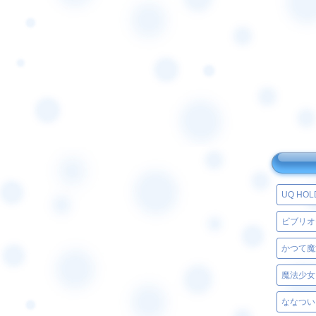
UQ HO
ビブリオ
魔法少女
ななつい