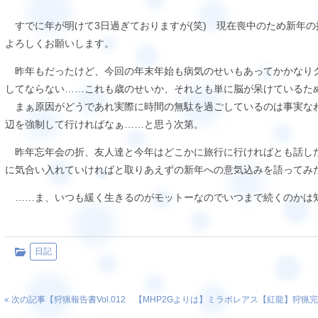
すでに年が明けて3日過ぎておりますが(笑) 現在喪中のため新年
よろしくお願いします。
昨年もだったけど、今回の年末年始も病気のせいもあってかかなり
してならない……これも歳のせいか、それとも単に脳が呆けているた
まぁ原因がどうであれ実際に時間の無駄を過ごしているのは事実な
辺を強制して行ければなぁ……と思う次第。
昨年忘年会の折、友人達と今年はどこかに旅行に行ければとも話し
に気合い入れていければと取りあえずの新年への意気込みを語ってみ
……ま、いつも緩く生きるのがモットーなのでいつまで続くのかは知
日記
« 次の記事【
狩猟報告書Vol.012 【MHP2Gよりは】ミラボレアス【紅龍】狩猟